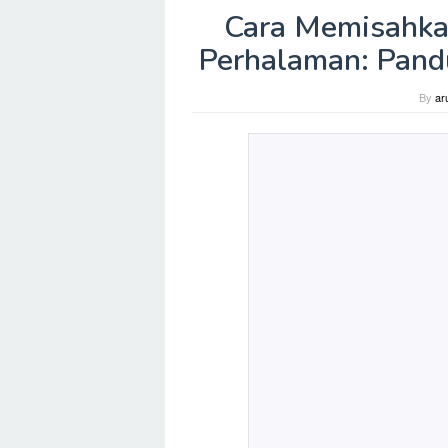
Cara Memisahkan
Perhalaman: Pand
By
ar