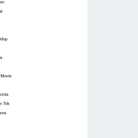
ion
al
idup
ga
 Movie
cinta
n Trik
ame