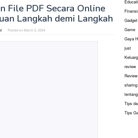
Educat
 File PDF Secara Online
Finansi
uan Langkah demi Langkah
Gadget
Game
ul
Posted on
March 3, 2024
Gaya H
just
Keluar
review
Review
sharing
tentang
Tips da
Tips G