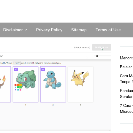
Disclaimer
Privacy Policy
Sitemap
Terms of Use
Menont
Belaja
Cara M
Tanpa 
Pandua
Sorota
7 Cara
Microso