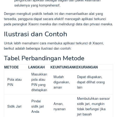
selulernya yang komprehensif.
Dengan mengikuti praktik terbaik ini dan memanfaatkan alat yang
tersedia, pengguna dapat secara efektif mencegah aplikasi terkunci
pada perangkat Xiaomi mereka dan melindungi data dan privasi mereka.
Ilustrasi dan Contoh
Untuk lebih memahami cara membuka aplikasi terkunci di Xiaomi,
berikut adalah beberapa ilustrasi dan contoh:
Tabel Perbandingan Metode
METODE
LANGKAH
KEUNTUNGAN
KEKURANGAN
Masukkan
Mudah
Dapat dilupakan,
Pola atau
pola atau
digunakan,
dapat dilihat orang
PIN
PIN yang
aman
lain
ditetapkan
Membutuhkan sensor
Pindai
Aman,
sidik jari, mungkin
Sidik Jari
sidik jari
nyaman
tidak berfungsi jika
Anda
jari basah