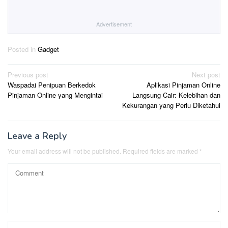
Advertisement
Posted in
Gadget
Post
Previous post
Next post
Waspadai Penipuan Berkedok
Aplikasi Pinjaman Online
navigation
Pinjaman Online yang Mengintai
Langsung Cair: Kelebihan dan
Kekurangan yang Perlu Diketahui
Leave a Reply
Your email address will not be published.
Required fields are marked
*