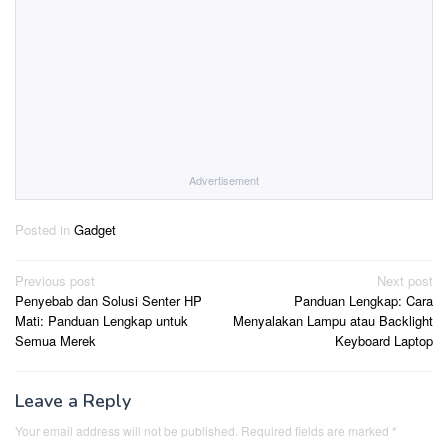
Advertisement
Posted in
Gadget
Post
Previous post
Next post
Penyebab dan Solusi Senter HP
Panduan Lengkap: Cara
navigation
Mati: Panduan Lengkap untuk
Menyalakan Lampu atau Backlight
Semua Merek
Keyboard Laptop
Leave a Reply
Your email address will not be published.
Required fields are marked
*