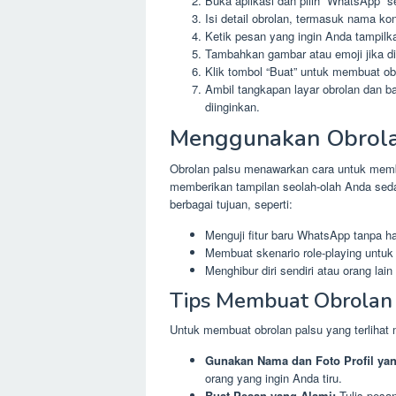
Buka aplikasi dan pilih “WhatsApp” s
Isi detail obrolan, termasuk nama ko
Ketik pesan yang ingin Anda tampilk
Tambahkan gambar atau emoji jika di
Klik tombol “Buat” untuk membuat ob
Ambil tangkapan layar obrolan dan 
diinginkan.
Menggunakan Obrola
Obrolan palsu menawarkan cara untuk mem
memberikan tampilan seolah-olah Anda seda
berbagai tujuan, seperti:
Menguji fitur baru WhatsApp tanpa ha
Membuat skenario role-playing untuk 
Menghibur diri sendiri atau orang la
Tips Membuat Obrolan
Untuk membuat obrolan palsu yang terlihat 
Gunakan Nama dan Foto Profil yang
orang yang ingin Anda tiru.
Buat Pesan yang Alami:
Tulis pesan