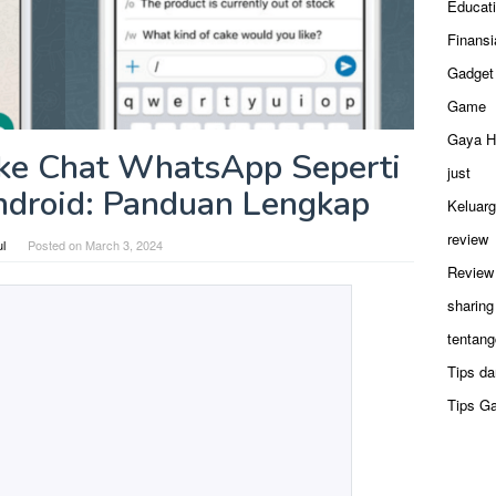
Educat
Finansi
Gadget
Game
Gaya H
ke Chat WhatsApp Seperti
just
ndroid: Panduan Lengkap
Keluar
review
ul
Posted on
March 3, 2024
Review
sharing
tentang
Tips da
Tips G