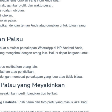
ebagai jenis obrolan yang ingin Anda buat.
ntak, gambar profil, dan waktu pesan.
an dalam obrolan.
inginkan.
rolan palsu.
bagikan dengan teman Anda atau gunakan untuk tujuan yang
n Palsu
buat simulasi percakapan WhatsApp di HP Android Anda,
ng mengobrol dengan orang lain. Hal ini dapat berguna untuk
rus melibatkan orang lain.
latihan atau pendidikan.
in dengan membuat percakapan yang lucu atau tidak biasa.
 Palsu yang Meyakinkan
meyakinkan, pertimbangkan tips berikut:
 Realistis:
Pilih nama dan foto profil yang masuk akal bagi
 yang terdengar seperti percakapan nyata, dengan kesalahan