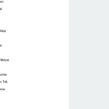
ion
al
idup
ga
 Movie
cinta
n Trik
ame