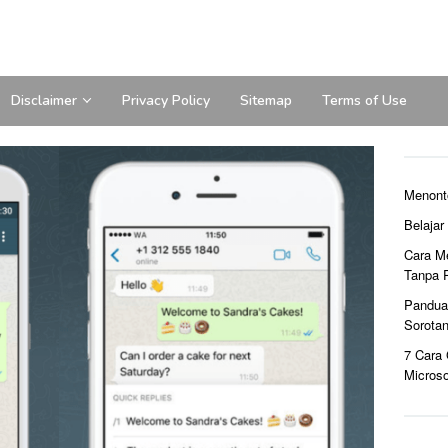
Disclaimer
Privacy Policy
Sitemap
Terms of Use
Menont
Belaja
Cara M
Tanpa 
Pandua
Sorota
7 Cara
Microso