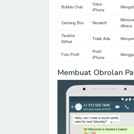
Gaya
Bubble Chat
Menguba
iPhone
Menonak
Centang Biru
Nonaktif
dibaca.
Terakhir
Tidak Ada
Menyemb
Dilihat
Profil
Foto Profil
Menggun
iPhone
Membuat Obrolan Pa