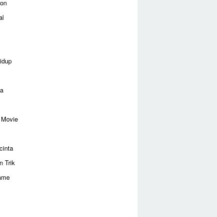
ion
al
idup
ga
 Movie
cinta
n Trik
ame