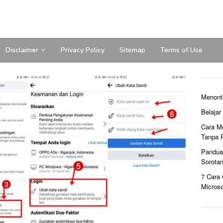
Disclaimer
Privacy Policy
Sitemap
Terms of Use
Menont
Belaja
Cara M
Tanpa 
Pandua
Sorota
7 Cara
Microso