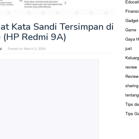
Educat
Finansi
Gadget
at Kata Sandi Tersimpan di
Game
 (HP Redmi 9A)
Gaya H
just
ul
Posted on
March 3, 2024
Keluar
review
Review
sharing
tentang
Tips da
Tips G