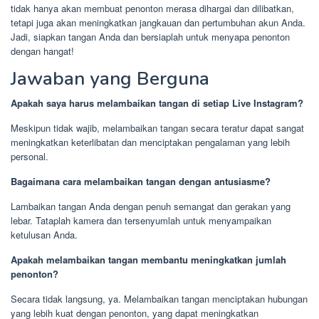
tidak hanya akan membuat penonton merasa dihargai dan dilibatkan,
tetapi juga akan meningkatkan jangkauan dan pertumbuhan akun Anda.
Jadi, siapkan tangan Anda dan bersiaplah untuk menyapa penonton
dengan hangat!
Jawaban yang Berguna
Apakah saya harus melambaikan tangan di setiap Live Instagram?
Meskipun tidak wajib, melambaikan tangan secara teratur dapat sangat
meningkatkan keterlibatan dan menciptakan pengalaman yang lebih
personal.
Bagaimana cara melambaikan tangan dengan antusiasme?
Lambaikan tangan Anda dengan penuh semangat dan gerakan yang
lebar. Tataplah kamera dan tersenyumlah untuk menyampaikan
ketulusan Anda.
Apakah melambaikan tangan membantu meningkatkan jumlah
penonton?
Secara tidak langsung, ya. Melambaikan tangan menciptakan hubungan
yang lebih kuat dengan penonton, yang dapat meningkatkan