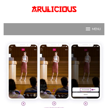
Skip
to
content
MENU