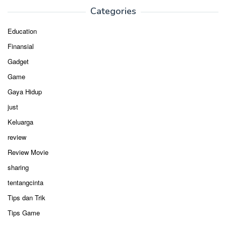
Categories
Education
Finansial
Gadget
Game
Gaya Hidup
just
Keluarga
review
Review Movie
sharing
tentangcinta
Tips dan Trik
Tips Game