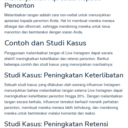
Penonton
Melambaikan tangan adalah cara non-verbal untuk menunjukkan
apresiasi kepada penonton Anda. Hal ini membuat mereka merasa
dihargai dan dihormati, sehingga mendorong mereka untuk terus
menonton dan berinteraksi dengan siaran Anda.
Contoh dan Studi Kasus
Penggunaan melambaikan tangan di Live Instagram dapat secara
efektif meningkatkan keterlibatan dan retensi penonton. Berikut
beberapa contoh dan studi kasus yang menunjukkan manfaatnya:
Studi Kasus: Peningkatan Keterlibatan
Sebuah studi kasus yang dilakukan oleh seorang influencer Instagram
menunjukkan bahwa melambaikan tangan selama Live Instagram dapat
meningkatkan keterlibatan penonton hingga 20%. Dengan melambaikan
tangan secara berkala, influencer tersebut berhasil menarik perhatian
penonton, membuat mereka merasa lebih terhubung, dan mendorong
mereka untuk berinteraksi melalui komentar dan reaksi.
Studi Kasus: Peningkatan Retensi