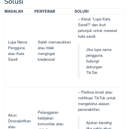
Solusi
MASALAH
PENYEBAB
SOLUSI
– Ketuk “Lupa Kata
Sandi?” dan ikuti
petunjuk untuk mereset
kata sandi.
Lupa Nama
Salah memasukkan
Pengguna
atau tidak
Jika lupa nama
atau Kata
mengingat
pengguna,
Sandi
kredensial
hubungi
dukungan
TikTok.
– Periksa email atau
notifikasi TikTok untuk
mengetahui alasan
penonaktifan.
Pelanggaran
Akun
kebijakan
Dinonaktifkan
Ajukan banding
komunitas atau
atau
jika yakin akun