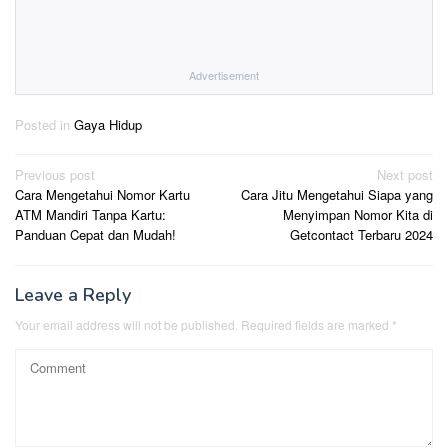
Advertisement
Posted in
Gaya Hidup
Post
Previous post
Next post
Cara Mengetahui Nomor Kartu
Cara Jitu Mengetahui Siapa yang
navigation
ATM Mandiri Tanpa Kartu:
Menyimpan Nomor Kita di
Panduan Cepat dan Mudah!
Getcontact Terbaru 2024
Leave a Reply
Your email address will not be published.
Required fields are marked
*