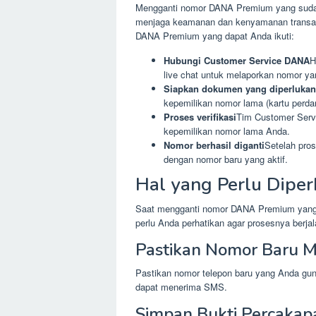
Mengganti nomor DANA Premium yang sudah t
menjaga keamanan dan kenyamanan transaksi
DANA Premium yang dapat Anda ikuti:
Hubungi Customer Service DANA
H
live chat untuk melaporkan nomor yang
Siapkan dokumen yang diperlukan
kepemilikan nomor lama (kartu perdan
Proses verifikasi
Tim Customer Servi
kepemilikan nomor lama Anda.
Nomor berhasil diganti
Setelah pro
dengan nomor baru yang aktif.
Hal yang Perlu Diper
Saat mengganti nomor DANA Premium yang su
perlu Anda perhatikan agar prosesnya berjal
Pastikan Nomor Baru Ma
Pastikan nomor telepon baru yang Anda gu
dapat menerima SMS.
Simpan Bukti Percakap