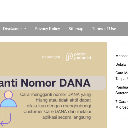
Disclaimer
Privacy Policy
Sitemap
Terms of Use
Menont
Belaja
Cara M
Tanpa 
Pandua
Sorota
7 Cara
Microso