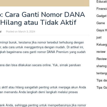
Educat
Finansi
: Cara Ganti Nomor DANA
Gadget
Hilang atau Tidak Aktif
Game
Gaya H
ul
Posted on
March 3, 2024
just
impi buruk, terutama jika nomor tersebut terhubung dengan
Keluar
, ada cara untuk menggantinya dengan mudah. Di artikel ini,
review
gkah bagaimana cara ganti nomor DANA Premium yang sudah
Review
ana dan bisa dilakukan secara online. Yuk, simak panduan
sharing
tentang
Tips da
ktif atau hilang sangatlah penting untuk menjaga akun Anda
Tips G
 akan memandu Anda langkah demi langkah melalui proses
nk Anda, sehingga penting untuk memperbaruinya jika nomor