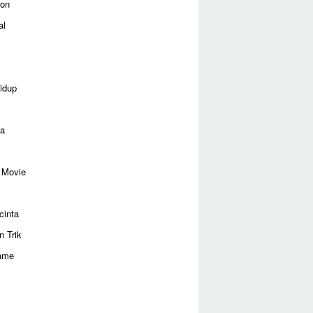
ion
al
idup
ga
 Movie
cinta
n Trik
ame