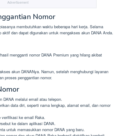
Advertisement
nggantian Nomor
iasanya membutuhkan waktu beberapa hari kerja. Selama
ap aktif dan dapat digunakan untuk mengakses akun DANA Anda.
asil mengganti nomor DANA Premium yang hilang akibat
ngakses akun DANANya. Namun, setelah menghubungi layanan
an proses penggantian nomor.
Nomor
 DANA melalui email atau telepon.
an data diri, seperti nama lengkap, alamat email, dan nomor
verifikasi ke email Raka.
rsebut ke dalam aplikasi DANA.
diminta untuk memasukkan nomor DANA yang baru.
an nomor dan akun DANA Raka berhasil diaktifkan kembali