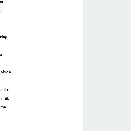
ion
al
idup
ga
 Movie
cinta
n Trik
ame