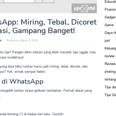
Educat
Finansi
Gadget
App: Miring, Tebal, Dicoret
Game
asi, Gampang Banget!
Gaya H
just
ul
Posted on
March 3, 2024
Keluar
tu aja? Pengen bikin tulisan yang lebih menarik tapi nggak mau
review
a cara mudahnya!
Review
ng bisa bikin tulisan kamu jadi miring, tebal, dicoret, dan
nya? Yuk, simak sampai habis!
sharing
tentang
r di WhatsApp
Tips da
ngedit tulisan tanpa aplikasi tambahan. Format dasar yang
Tips G
.
da bintang (*) di kedua sisi teks. Contoh: