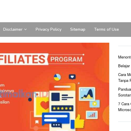
Disclaimer
Privacy Policy
Sitemap
Terms of Use
Menont
Belaja
Cara M
Tanpa 
Pandua
Sorota
7 Cara
Microso