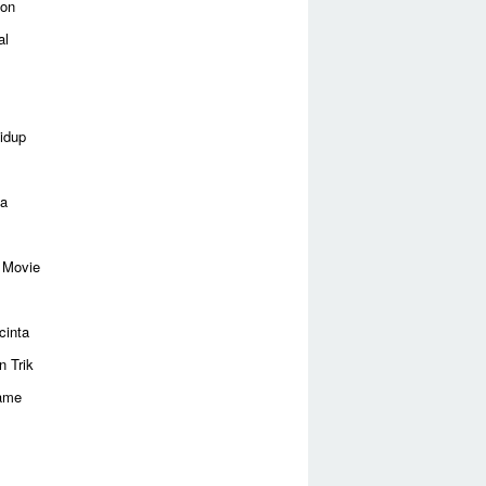
ion
al
idup
ga
 Movie
cinta
n Trik
ame