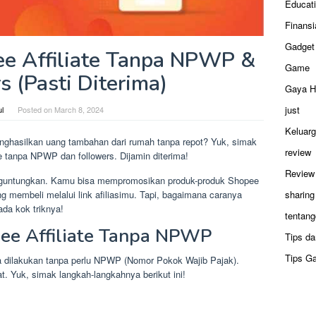
Educat
Finansi
Gadget
ee Affiliate Tanpa NPWP &
Game
s (Pasti Diterima)
Gaya H
just
ul
Posted on
March 8, 2024
Keluar
 menghasilkan uang tambahan dari rumah tanpa repot? Yuk, simak
review
e tanpa NPWP dan followers. Dijamin diterima!
Review
enguntungkan. Kamu bisa mempromosikan produk-produk Shopee
g membeli melalui link afiliasimu. Tapi, bagaimana caranya
sharing
da kok triknya!
tentang
ee Affiliate Tanpa NPWP
Tips da
Tips G
sa dilakukan tanpa perlu NPWP (Nomor Pokok Wajib Pajak).
. Yuk, simak langkah-langkahnya berikut ini!