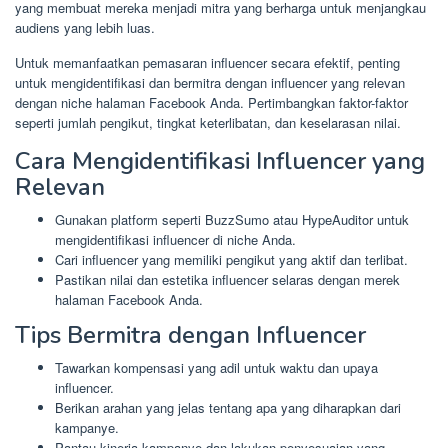
yang membuat mereka menjadi mitra yang berharga untuk menjangkau
audiens yang lebih luas.
Untuk memanfaatkan pemasaran influencer secara efektif, penting
untuk mengidentifikasi dan bermitra dengan influencer yang relevan
dengan niche halaman Facebook Anda. Pertimbangkan faktor-faktor
seperti jumlah pengikut, tingkat keterlibatan, dan keselarasan nilai.
Cara Mengidentifikasi Influencer yang
Relevan
Gunakan platform seperti BuzzSumo atau HypeAuditor untuk
mengidentifikasi influencer di niche Anda.
Cari influencer yang memiliki pengikut yang aktif dan terlibat.
Pastikan nilai dan estetika influencer selaras dengan merek
halaman Facebook Anda.
Tips Bermitra dengan Influencer
Tawarkan kompensasi yang adil untuk waktu dan upaya
influencer.
Berikan arahan yang jelas tentang apa yang diharapkan dari
kampanye.
Pantau kinerja kampanye dan lakukan penyesuaian yang