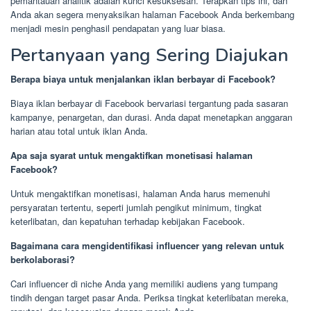
pemantauan analitik adalah kunci kesuksesan. Terapkan tips ini, dan
Anda akan segera menyaksikan halaman Facebook Anda berkembang
menjadi mesin penghasil pendapatan yang luar biasa.
Pertanyaan yang Sering Diajukan
Berapa biaya untuk menjalankan iklan berbayar di Facebook?
Biaya iklan berbayar di Facebook bervariasi tergantung pada sasaran
kampanye, penargetan, dan durasi. Anda dapat menetapkan anggaran
harian atau total untuk iklan Anda.
Apa saja syarat untuk mengaktifkan monetisasi halaman
Facebook?
Untuk mengaktifkan monetisasi, halaman Anda harus memenuhi
persyaratan tertentu, seperti jumlah pengikut minimum, tingkat
keterlibatan, dan kepatuhan terhadap kebijakan Facebook.
Bagaimana cara mengidentifikasi influencer yang relevan untuk
berkolaborasi?
Cari influencer di niche Anda yang memiliki audiens yang tumpang
tindih dengan target pasar Anda. Periksa tingkat keterlibatan mereka,