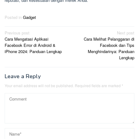
reputasi, dan kesesuaian dengan merek Anda.
Posted in
Gadget
Post
Previous post
Next post
Cara Mengatasi Aplikasi
Cara Melihat Pelanggaran di
navigation
Facebook Error di Android &
Facebook dan Tips
iPhone 2024: Panduan Lengkap
Menghindarinya: Panduan
Lengkap
Leave a Reply
Your email address will not be published.
Required fields are marked
*