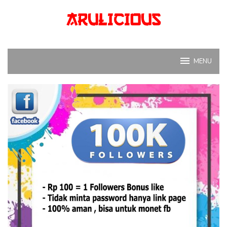
Skip
to
content
MENU