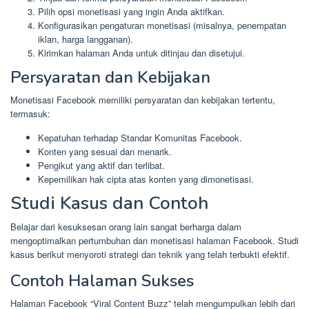
Pilih opsi monetisasi yang ingin Anda aktifkan.
Konfigurasikan pengaturan monetisasi (misalnya, penempatan
iklan, harga langganan).
Kirimkan halaman Anda untuk ditinjau dan disetujui.
Persyaratan dan Kebijakan
Monetisasi Facebook memiliki persyaratan dan kebijakan tertentu,
termasuk:
Kepatuhan terhadap Standar Komunitas Facebook.
Konten yang sesuai dan menarik.
Pengikut yang aktif dan terlibat.
Kepemilikan hak cipta atas konten yang dimonetisasi.
Studi Kasus dan Contoh
Belajar dari kesuksesan orang lain sangat berharga dalam
mengoptimalkan pertumbuhan dan monetisasi halaman Facebook. Studi
kasus berikut menyoroti strategi dan teknik yang telah terbukti efektif.
Contoh Halaman Sukses
Halaman Facebook “Viral Content Buzz” telah mengumpulkan lebih dari