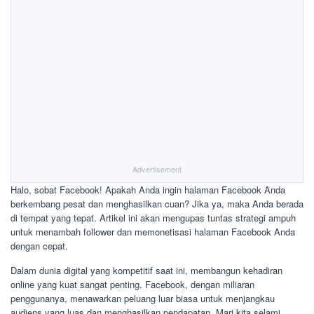
Advertisement
Halo, sobat Facebook! Apakah Anda ingin halaman Facebook Anda
berkembang pesat dan menghasilkan cuan? Jika ya, maka Anda berada
di tempat yang tepat. Artikel ini akan mengupas tuntas strategi ampuh
untuk menambah follower dan memonetisasi halaman Facebook Anda
dengan cepat.
Dalam dunia digital yang kompetitif saat ini, membangun kehadiran
online yang kuat sangat penting. Facebook, dengan miliaran
penggunanya, menawarkan peluang luar biasa untuk menjangkau
audiens yang luas dan menghasilkan pendapatan. Mari kita selami