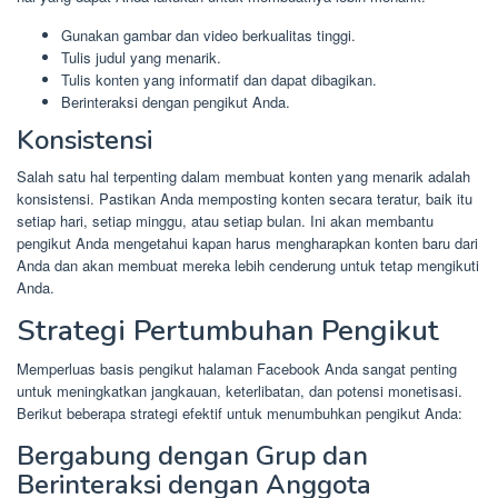
Gunakan gambar dan video berkualitas tinggi.
Tulis judul yang menarik.
Tulis konten yang informatif dan dapat dibagikan.
Berinteraksi dengan pengikut Anda.
Konsistensi
Salah satu hal terpenting dalam membuat konten yang menarik adalah
konsistensi. Pastikan Anda memposting konten secara teratur, baik itu
setiap hari, setiap minggu, atau setiap bulan. Ini akan membantu
pengikut Anda mengetahui kapan harus mengharapkan konten baru dari
Anda dan akan membuat mereka lebih cenderung untuk tetap mengikuti
Anda.
Strategi Pertumbuhan Pengikut
Memperluas basis pengikut halaman Facebook Anda sangat penting
untuk meningkatkan jangkauan, keterlibatan, dan potensi monetisasi.
Berikut beberapa strategi efektif untuk menumbuhkan pengikut Anda:
Bergabung dengan Grup dan
Berinteraksi dengan Anggota