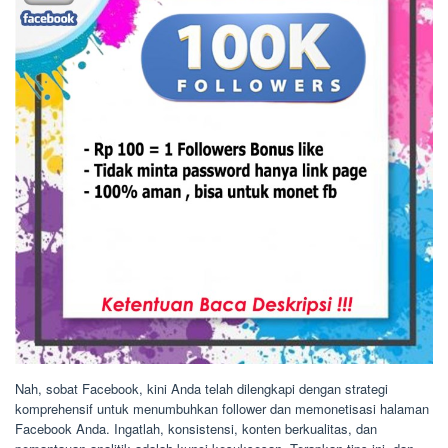
Nah, sobat Facebook, kini Anda telah dilengkapi dengan strategi
komprehensif untuk menumbuhkan follower dan memonetisasi halaman
Facebook Anda. Ingatlah, konsistensi, konten berkualitas, dan