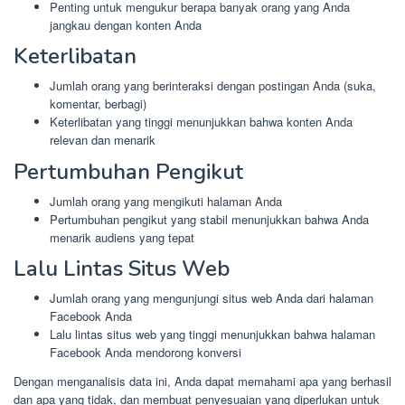
Penting untuk mengukur berapa banyak orang yang Anda
jangkau dengan konten Anda
Keterlibatan
Jumlah orang yang berinteraksi dengan postingan Anda (suka,
komentar, berbagi)
Keterlibatan yang tinggi menunjukkan bahwa konten Anda
relevan dan menarik
Pertumbuhan Pengikut
Jumlah orang yang mengikuti halaman Anda
Pertumbuhan pengikut yang stabil menunjukkan bahwa Anda
menarik audiens yang tepat
Lalu Lintas Situs Web
Jumlah orang yang mengunjungi situs web Anda dari halaman
Facebook Anda
Lalu lintas situs web yang tinggi menunjukkan bahwa halaman
Facebook Anda mendorong konversi
Dengan menganalisis data ini, Anda dapat memahami apa yang berhasil
dan apa yang tidak, dan membuat penyesuaian yang diperlukan untuk