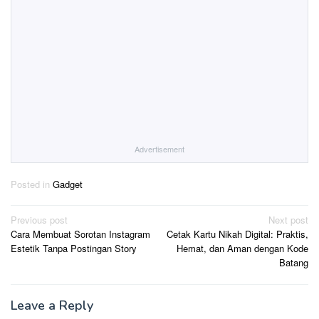
Advertisement
Posted in
Gadget
Post
Previous post
Next post
Cara Membuat Sorotan Instagram
Cetak Kartu Nikah Digital: Praktis,
navigation
Estetik Tanpa Postingan Story
Hemat, dan Aman dengan Kode
Batang
Leave a Reply