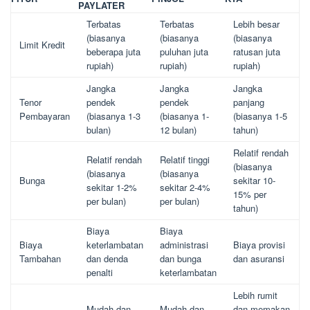
PAYLATER
Terbatas
Terbatas
Lebih besar
(biasanya
(biasanya
(biasanya
Limit Kredit
beberapa juta
puluhan juta
ratusan juta
rupiah)
rupiah)
rupiah)
Jangka
Jangka
Jangka
Tenor
pendek
pendek
panjang
Pembayaran
(biasanya 1-3
(biasanya 1-
(biasanya 1-5
bulan)
12 bulan)
tahun)
Relatif rendah
Relatif rendah
Relatif tinggi
(biasanya
(biasanya
(biasanya
Bunga
sekitar 10-
sekitar 1-2%
sekitar 2-4%
15% per
per bulan)
per bulan)
tahun)
Biaya
Biaya
Biaya
keterlambatan
administrasi
Biaya provisi
Tambahan
dan denda
dan bunga
dan asuransi
penalti
keterlambatan
Lebih rumit
Mudah dan
Mudah dan
dan memakan