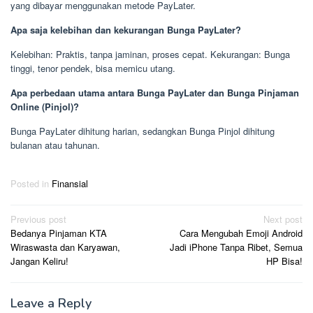
yang dibayar menggunakan metode PayLater.
Apa saja kelebihan dan kekurangan Bunga PayLater?
Kelebihan: Praktis, tanpa jaminan, proses cepat. Kekurangan: Bunga
tinggi, tenor pendek, bisa memicu utang.
Apa perbedaan utama antara Bunga PayLater dan Bunga Pinjaman
Online (Pinjol)?
Bunga PayLater dihitung harian, sedangkan Bunga Pinjol dihitung
bulanan atau tahunan.
Posted in
Finansial
Post
Previous post
Next post
Bedanya Pinjaman KTA
Cara Mengubah Emoji Android
navigation
Wiraswasta dan Karyawan,
Jadi iPhone Tanpa Ribet, Semua
Jangan Keliru!
HP Bisa!
Leave a Reply