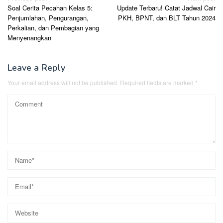
Soal Cerita Pecahan Kelas 5:
Update Terbaru! Catat Jadwal Cair
navigation
Penjumlahan, Pengurangan,
PKH, BPNT, dan BLT Tahun 2024
Perkalian, dan Pembagian yang
Menyenangkan
Leave a Reply
Your email address will not be published.
Required fields are marked
*