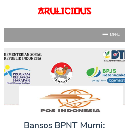
Skip
to
content
MENU
Bansos BPNT Murni: