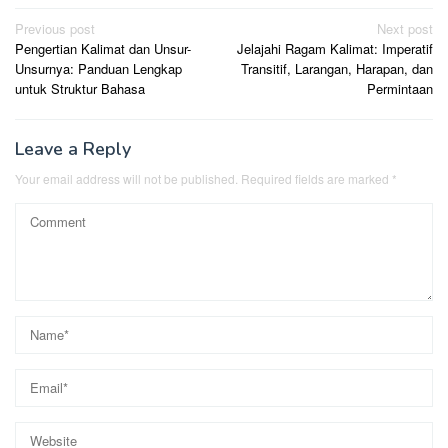
Post
Previous post
Next post
Pengertian Kalimat dan Unsur-
Jelajahi Ragam Kalimat: Imperatif
navigation
Unsurnya: Panduan Lengkap
Transitif, Larangan, Harapan, dan
untuk Struktur Bahasa
Permintaan
Leave a Reply
Your email address will not be published.
Required fields are marked
*