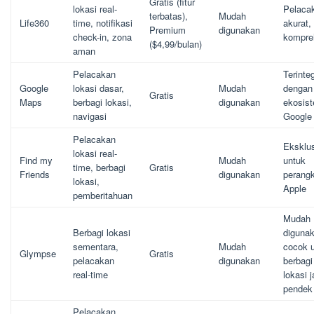
Gratis (fitur
lokasi real-
Pelaca
terbatas),
Mudah
Life360
time, notifikasi
akurat, 
Premium
digunakan
check-in, zona
kompre
($4,99/bulan)
aman
Pelacakan
Terinte
Google
lokasi dasar,
Mudah
dengan
Gratis
Maps
berbagi lokasi,
digunakan
ekosis
navigasi
Google
Pelacakan
Eksklus
lokasi real-
Find my
Mudah
untuk
time, berbagi
Gratis
Friends
digunakan
perang
lokasi,
Apple
pemberitahuan
Mudah
Berbagi lokasi
diguna
sementara,
Mudah
cocok 
Glympse
Gratis
pelacakan
digunakan
berbagi
real-time
lokasi 
pendek
Pelacakan