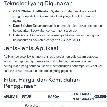
Teknologi yang Digunakan
GPS (Global Positioning System):
Sistem navigasi satelit
yang menyediakan informasi lokasi yang akurat dan waktu
nyata.
Data Seluler:
Digunakan untuk memperkirakan lokasi pengguna
berdasarkan kedekatan dengan menara seluler.
Data Wi-Fi:
Digunakan untuk memperkirakan lokasi pengguna
berdasarkan kedekatan dengan titik akses Wi-Fi.
Jenis-jenis Aplikasi
Aplikasi pelacak lokasi melalui media sosial tersedia dalam berbagai
jenis, masing-masing menawarkan fitur, harga, dan kemudahan
penggunaan yang berbeda. Berikut perbandingan beberapa jenis aplikasi
pelacak lokasi melalui media sosial yang populer:
Fitur, Harga, dan Kemudahan
Penggunaan
KEMUDAHAN
APLIKASI
FITUR
HARGA
KELEBI
PENGGUNAAN
Pelacakan