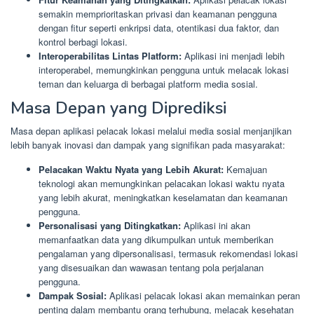
semakin memprioritaskan privasi dan keamanan pengguna
dengan fitur seperti enkripsi data, otentikasi dua faktor, dan
kontrol berbagi lokasi.
Interoperabilitas Lintas Platform:
Aplikasi ini menjadi lebih
interoperabel, memungkinkan pengguna untuk melacak lokasi
teman dan keluarga di berbagai platform media sosial.
Masa Depan yang Diprediksi
Masa depan aplikasi pelacak lokasi melalui media sosial menjanjikan
lebih banyak inovasi dan dampak yang signifikan pada masyarakat:
Pelacakan Waktu Nyata yang Lebih Akurat:
Kemajuan
teknologi akan memungkinkan pelacakan lokasi waktu nyata
yang lebih akurat, meningkatkan keselamatan dan keamanan
pengguna.
Personalisasi yang Ditingkatkan:
Aplikasi ini akan
memanfaatkan data yang dikumpulkan untuk memberikan
pengalaman yang dipersonalisasi, termasuk rekomendasi lokasi
yang disesuaikan dan wawasan tentang pola perjalanan
pengguna.
Dampak Sosial:
Aplikasi pelacak lokasi akan memainkan peran
penting dalam membantu orang terhubung, melacak kesehatan