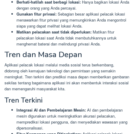
Berhati-hatilah saat berbagi lokasi:
Hanya bagikan lokasi Anda
dengan orang yang Anda percayai.
Gunakan fitur privasi:
Sebagian besar aplikasi pelacak lokasi
menawarkan fitur privasi yang memungkinkan Anda mengontrol
siapa yang dapat melihat lokasi Anda.
Matikan pelacakan saat tidak diperlukan:
Matikan fitur
pelacakan lokasi saat Anda tidak membutuhkannya untuk
menghemat baterai dan melindungi privasi Anda.
Tren dan Masa Depan
Aplikasi pelacak lokasi melalui media sosial terus berkembang,
didorong oleh kemajuan teknologi dan permintaan yang semakin
meningkat. Tren terkini dan prediksi masa depan memberikan gambaran
sekilas tentang bagaimana aplikasi ini akan membentuk interaksi sosial
dan memengaruhi masyarakat kita.
Tren Terkini
Integrasi AI dan Pembelajaran Mesin:
AI dan pembelajaran
mesin digunakan untuk meningkatkan akurasi pelacakan,
memprediksi lokasi pengguna, dan menyediakan wawasan yang
dipersonalisasi.
Fitur Keamanan yang Ditingkatkan:
Aplikasi pelacak lokasi