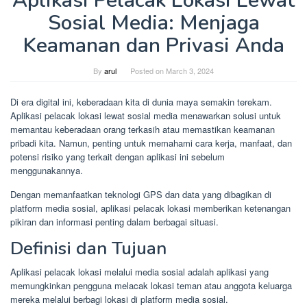
Aplikasi Pelacak Lokasi Lewat
Sosial Media: Menjaga
Keamanan dan Privasi Anda
By
arul
Posted on
March 3, 2024
Di era digital ini, keberadaan kita di dunia maya semakin terekam.
Aplikasi pelacak lokasi lewat sosial media menawarkan solusi untuk
memantau keberadaan orang terkasih atau memastikan keamanan
pribadi kita. Namun, penting untuk memahami cara kerja, manfaat, dan
potensi risiko yang terkait dengan aplikasi ini sebelum
menggunakannya.
Dengan memanfaatkan teknologi GPS dan data yang dibagikan di
platform media sosial, aplikasi pelacak lokasi memberikan ketenangan
pikiran dan informasi penting dalam berbagai situasi.
Definisi dan Tujuan
Aplikasi pelacak lokasi melalui media sosial adalah aplikasi yang
memungkinkan pengguna melacak lokasi teman atau anggota keluarga
mereka melalui berbagi lokasi di platform media sosial.