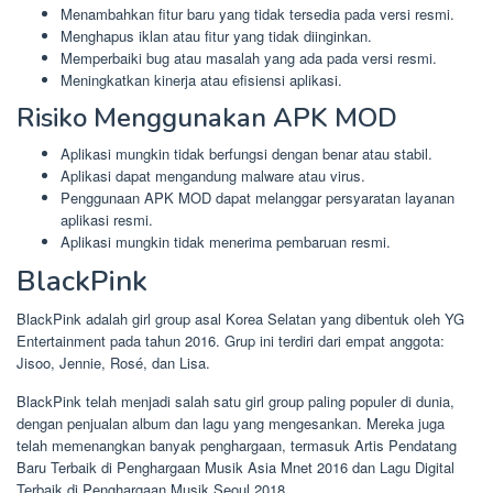
Menambahkan fitur baru yang tidak tersedia pada versi resmi.
Menghapus iklan atau fitur yang tidak diinginkan.
Memperbaiki bug atau masalah yang ada pada versi resmi.
Meningkatkan kinerja atau efisiensi aplikasi.
Risiko Menggunakan APK MOD
Aplikasi mungkin tidak berfungsi dengan benar atau stabil.
Aplikasi dapat mengandung malware atau virus.
Penggunaan APK MOD dapat melanggar persyaratan layanan
aplikasi resmi.
Aplikasi mungkin tidak menerima pembaruan resmi.
BlackPink
BlackPink adalah girl group asal Korea Selatan yang dibentuk oleh YG
Entertainment pada tahun 2016. Grup ini terdiri dari empat anggota:
Jisoo, Jennie, Rosé, dan Lisa.
BlackPink telah menjadi salah satu girl group paling populer di dunia,
dengan penjualan album dan lagu yang mengesankan. Mereka juga
telah memenangkan banyak penghargaan, termasuk Artis Pendatang
Baru Terbaik di Penghargaan Musik Asia Mnet 2016 dan Lagu Digital
Terbaik di Penghargaan Musik Seoul 2018.