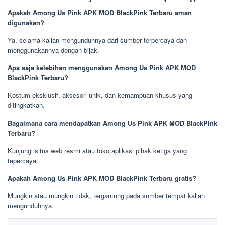
Apakah Among Us Pink APK MOD BlackPink Terbaru aman
digunakan?
Ya, selama kalian mengunduhnya dari sumber terpercaya dan
menggunakannya dengan bijak.
Apa saja kelebihan menggunakan Among Us Pink APK MOD
BlackPink Terbaru?
Kostum eksklusif, aksesori unik, dan kemampuan khusus yang
ditingkatkan.
Bagaimana cara mendapatkan Among Us Pink APK MOD BlackPink
Terbaru?
Kunjungi situs web resmi atau toko aplikasi pihak ketiga yang
tepercaya.
Apakah Among Us Pink APK MOD BlackPink Terbaru gratis?
Mungkin atau mungkin tidak, tergantung pada sumber tempat kalian
mengunduhnya.