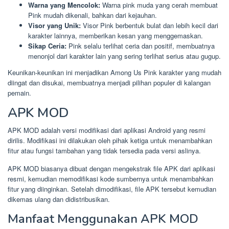
Warna yang Mencolok:
Warna pink muda yang cerah membuat
Pink mudah dikenali, bahkan dari kejauhan.
Visor yang Unik:
Visor Pink berbentuk bulat dan lebih kecil dari
karakter lainnya, memberikan kesan yang menggemaskan.
Sikap Ceria:
Pink selalu terlihat ceria dan positif, membuatnya
menonjol dari karakter lain yang sering terlihat serius atau gugup.
Keunikan-keunikan ini menjadikan Among Us Pink karakter yang mudah
diingat dan disukai, membuatnya menjadi pilihan populer di kalangan
pemain.
APK MOD
APK MOD adalah versi modifikasi dari aplikasi Android yang resmi
dirilis. Modifikasi ini dilakukan oleh pihak ketiga untuk menambahkan
fitur atau fungsi tambahan yang tidak tersedia pada versi aslinya.
APK MOD biasanya dibuat dengan mengekstrak file APK dari aplikasi
resmi, kemudian memodifikasi kode sumbernya untuk menambahkan
fitur yang diinginkan. Setelah dimodifikasi, file APK tersebut kemudian
dikemas ulang dan didistribusikan.
Manfaat Menggunakan APK MOD