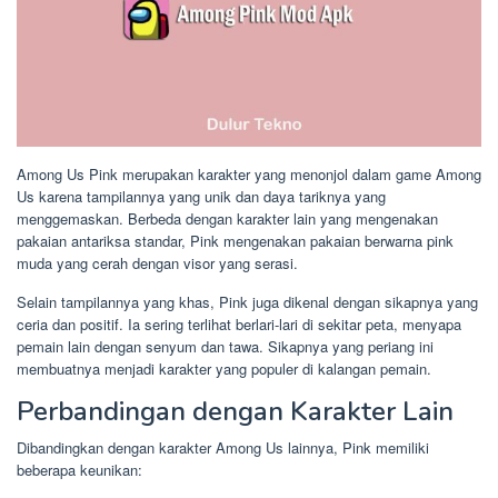
Among Us Pink merupakan karakter yang menonjol dalam game Among
Us karena tampilannya yang unik dan daya tariknya yang
menggemaskan. Berbeda dengan karakter lain yang mengenakan
pakaian antariksa standar, Pink mengenakan pakaian berwarna pink
muda yang cerah dengan visor yang serasi.
Selain tampilannya yang khas, Pink juga dikenal dengan sikapnya yang
ceria dan positif. Ia sering terlihat berlari-lari di sekitar peta, menyapa
pemain lain dengan senyum dan tawa. Sikapnya yang periang ini
membuatnya menjadi karakter yang populer di kalangan pemain.
Perbandingan dengan Karakter Lain
Dibandingkan dengan karakter Among Us lainnya, Pink memiliki
beberapa keunikan: