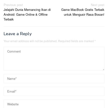
Post
Previous post
Next post
Jelajahi Dunia Memancing Ikan di
Game MacBook Gratis Terbaik
navigation
Android: Game Online & Offline
untuk Mengusir Rasa Bosan!
Terbaik
Leave a Reply
Your email address will not be published.
Required fields are marked
*