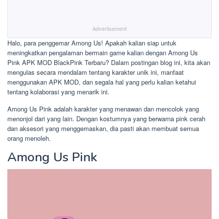
Advertisement
Halo, para penggemar Among Us! Apakah kalian siap untuk
meningkatkan pengalaman bermain game kalian dengan Among Us
Pink APK MOD BlackPink Terbaru? Dalam postingan blog ini, kita akan
mengulas secara mendalam tentang karakter unik ini, manfaat
menggunakan APK MOD, dan segala hal yang perlu kalian ketahui
tentang kolaborasi yang menarik ini.
Among Us Pink adalah karakter yang menawan dan mencolok yang
menonjol dari yang lain. Dengan kostumnya yang berwarna pink cerah
dan aksesori yang menggemaskan, dia pasti akan membuat semua
orang menoleh.
Among Us Pink