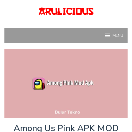
Skip
to
content
MENU
Among Us Pink APK MOD