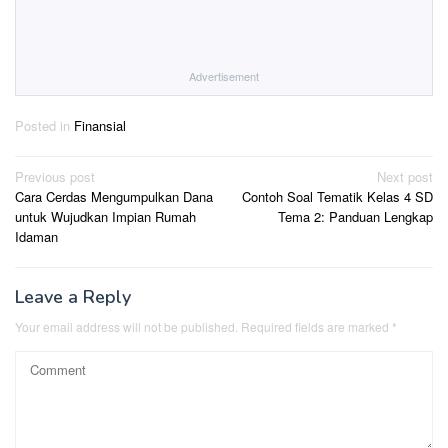
Advertisement
Posted in
Finansial
Post
Previous post
Next post
Cara Cerdas Mengumpulkan Dana
Contoh Soal Tematik Kelas 4 SD
navigation
untuk Wujudkan Impian Rumah
Tema 2: Panduan Lengkap
Idaman
Leave a Reply
Your email address will not be published.
Required fields are marked
*