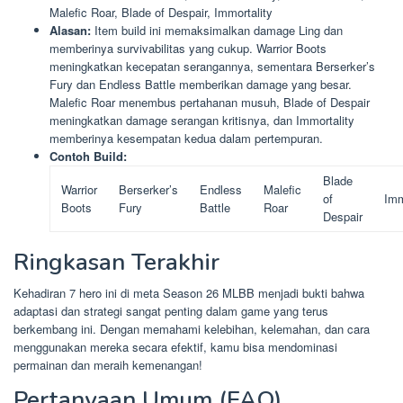
Malefic Roar, Blade of Despair, Immortality
Alasan:
Item build ini memaksimalkan damage Ling dan
memberinya survivabilitas yang cukup. Warrior Boots
meningkatkan kecepatan serangannya, sementara Berserker’s
Fury dan Endless Battle memberikan damage yang besar.
Malefic Roar menembus pertahanan musuh, Blade of Despair
meningkatkan damage serangan kritisnya, dan Immortality
memberinya kesempatan kedua dalam pertempuran.
Contoh Build:
Blade
Warrior
Berserker’s
Endless
Malefic
of
Imm
Boots
Fury
Battle
Roar
Despair
Ringkasan Terakhir
Kehadiran 7 hero ini di meta Season 26 MLBB menjadi bukti bahwa
adaptasi dan strategi sangat penting dalam game yang terus
berkembang ini. Dengan memahami kelebihan, kelemahan, dan cara
menggunakan mereka secara efektif, kamu bisa mendominasi
permainan dan meraih kemenangan!
Pertanyaan Umum (FAQ)