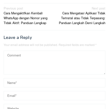
Post
Previous post
Next post
Cara Mengaktifkan Kembali
Cara Mengatasi Aplikasi Tidak
navigation
WhatsApp dengan Nomor yang
Terinstal atau Tidak Terpasang:
Tidak Aktif: Panduan Lengkap
Panduan Langkah Demi Langkah
Leave a Reply
Your email address will not be published.
Required fields are marked
*