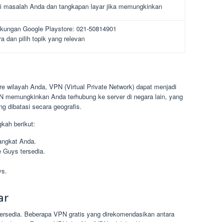
si masalah Anda dan tangkapan layar jika memungkinkan
kungan Google Playstore: 021-50814901
ra dan pilih topik yang relevan
re wilayah Anda, VPN (Virtual Private Network) dapat menjadi
N memungkinkan Anda terhubung ke server di negara lain, yang
dibatasi secara geografis.
kah berikut:
rangkat Anda.
e Guys tersedia.
ys.
ar
ersedia. Beberapa VPN gratis yang direkomendasikan antara