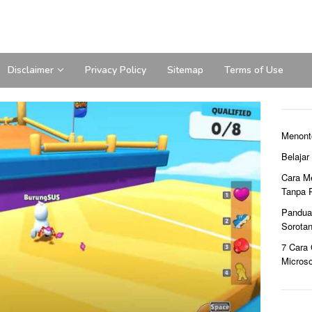
Disclaimer
Privacy Policy
Sitemap
Terms of Use
Menont
Belaja
Cara M
Tanpa 
Pandua
Sorota
7 Cara
Microso