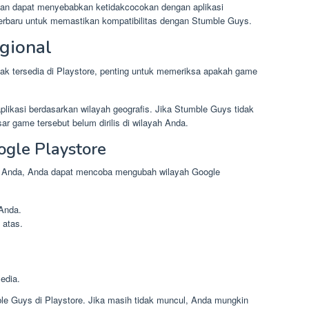
man dapat menyebabkan ketidakcocokan dengan aplikasi
 terbaru untuk memastikan kompatibilitas dengan Stumble Guys.
gional
k tersedia di Playstore, penting untuk memeriksa apakah game
likasi berdasarkan wilayah geografis. Jika Stumble Guys tidak
r game tersebut belum dirilis di wilayah Anda.
gle Playstore
yah Anda, Anda dapat mencoba mengubah wilayah Google
 Anda.
 atas.
edia.
le Guys di Playstore. Jika masih tidak muncul, Anda mungkin