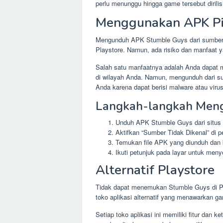
perlu menunggu hingga game tersebut dirilis
Menggunakan APK Pi
Mengunduh APK Stumble Guys dari sumber piha
Playstore. Namun, ada risiko dan manfaat y
Salah satu manfaatnya adalah Anda dapat m
di wilayah Anda. Namun, mengunduh dari s
Anda karena dapat berisi malware atau virus
Langkah-langkah Meng
Unduh APK Stumble Guys dari situs 
Aktifkan “Sumber Tidak Dikenal” di 
Temukan file APK yang diunduh dan 
Ikuti petunjuk pada layar untuk menye
Alternatif Playstore
Tidak dapat menemukan Stumble Guys di Pla
toko aplikasi alternatif yang menawarkan ga
Setiap toko aplikasi ini memiliki fitur dan 