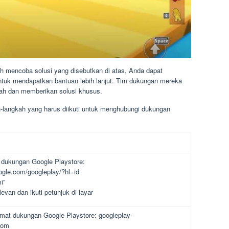
 mencoba solusi yang disebutkan di atas, Anda dapat
tuk mendapatkan bantuan lebih lanjut. Tim dukungan mereka
h dan memberikan solusi khusus.
h-langkah yang harus diikuti untuk menghubungi dukungan
 dukungan Google Playstore:
oogle.com/googleplay/?hl=id
i”
levan dan ikuti petunjuk di layar
lamat dukungan Google Playstore:
googleplay-
com