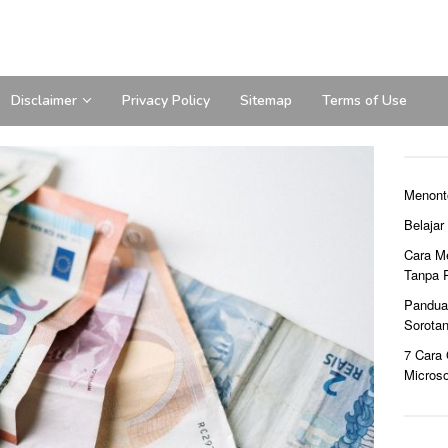
Disclaimer
Privacy Policy
Sitemap
Terms of Use
Menont
Belaja
Cara M
Tanpa 
Pandua
Sorota
7 Cara
Microso