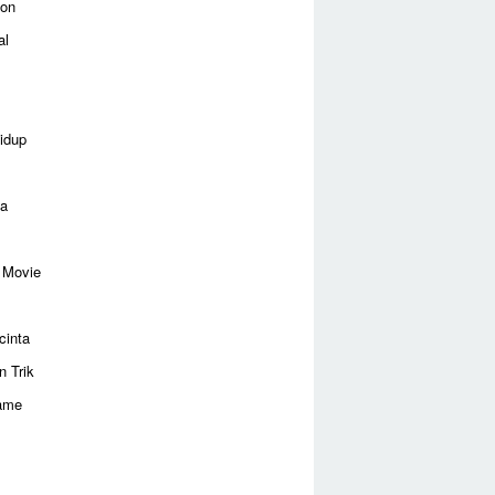
ion
al
idup
ga
 Movie
cinta
n Trik
ame