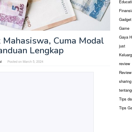
Educat
Finansi
Gadget
Game
Gaya H
k Mahasiswa, Cuma Modal
just
anduan Lengkap
Keluar
ul
Posted on
March 5, 2024
review
Review
sharing
tentang
Tips da
Tips G