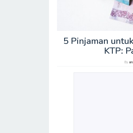
5 Pinjaman untu
KTP: P
By
ar