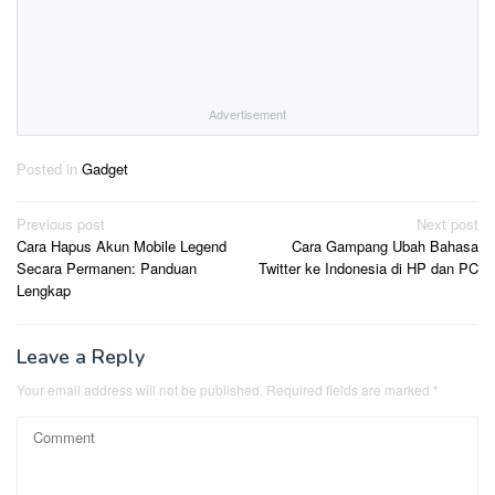
Advertisement
Posted in
Gadget
Post
Previous post
Next post
Cara Hapus Akun Mobile Legend
Cara Gampang Ubah Bahasa
navigation
Secara Permanen: Panduan
Twitter ke Indonesia di HP dan PC
Lengkap
Leave a Reply
Your email address will not be published.
Required fields are marked
*